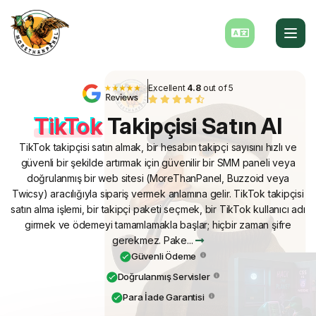
Excellent
4.8
out of 5
TikTok
Takipçisi Satın Al
TikTok takipçisi satın almak, bir hesabın takipçi sayısını hızlı ve
güvenli bir şekilde artırmak için güvenilir bir SMM paneli veya
doğrulanmış bir web sitesi (MoreThanPanel, Buzzoid veya
Twicsy) aracılığıyla sipariş vermek anlamına gelir. TikTok takipçisi
satın alma işlemi, bir takipçi paketi seçmek, bir TikTok kullanıcı adı
girmek ve ödemeyi tamamlamakla başlar; hiçbir zaman şifre
gerekmez. Pake...
Güvenli Ödeme
Doğrulanmış Servisler
Para İade Garantisi