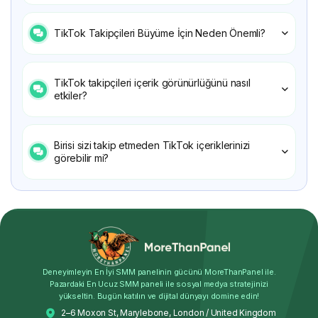
TikTok Takipçileri Büyüme İçin Neden Önemli?
TikTok takipçileri içerik görünürlüğünü nasıl
etkiler?
Birisi sizi takip etmeden TikTok içeriklerinizi
görebilir mi?
Deneyimleyin En İyi SMM panelinin gücünü MoreThanPanel ile.
Pazardaki En Ucuz SMM paneli ile sosyal medya stratejinizi
yükseltin. Bugün katılın ve dijital dünyayı domine edin!
2–6 Moxon St, Marylebone, London / United Kingdom