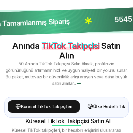
5545 Ad
Tamamlanmış Sipariş
Anında
TikTok Takipçisi
Satın
Alın
50 Anında TikTok Takipçisi Satın Almak, profilinizin
görünürlüğünü artırmanın hızlı ve uygun maliyetli bir yolunu sunar.
Bu paket, mütevazı bir güvenilirlik artışı arayan veya daha büyük
satın alımlar...
Küresel TikTok Takipçileri
Ülke Hedefli TikTok 
Küresel TikTok Takipçisi Satın Al
Küresel TikTok takipçileri, bir hesabın erişimini uluslararası