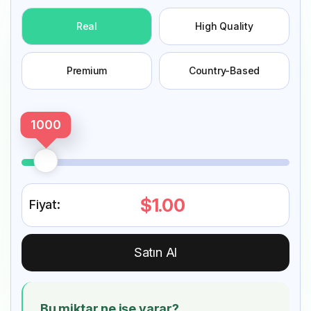
Real
High Quality
Premium
Country-Based
1000
$1.00
Fiyat:
Satın Al
Bu miktar ne işe yarar?