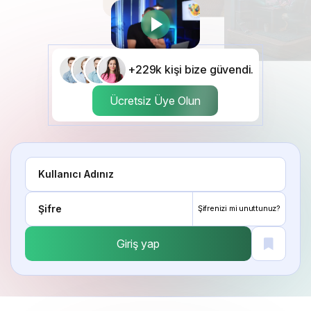
+229k kişi bize güvendi.
Ücretsiz Üye Olun
Şifrenizi mi unuttunuz?
Giriş yap