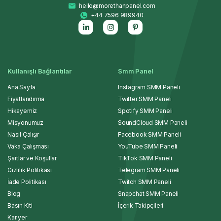
hello@morethanpanel.com
+44 7596 989940
Kullanışlı Bağlantılar
Smm Panel
Ana Sayfa
Instagram SMM Paneli
Fiyatlandırma
Twitter SMM Paneli
Hikayemiz
Spotify SMM Paneli
Misyonumuz
SoundCloud SMM Paneli
Nasıl Çalışır
Facebook SMM Paneli
Vaka Çalışması
YouTube SMM Paneli
Şartlar ve Koşullar
TikTok SMM Paneli
Gizlilik Politikası
Telegram SMM Paneli
İade Politikası
Twitch SMM Paneli
Blog
Snapchat SMM Paneli
Basın Kiti
İçerik Takipçileri
Kariyer