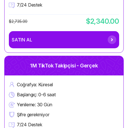
7/24 Destek
$2,340.00
$2,735.00
SATIN AL
1M TikTok Takipçisi - Gerçek
Coğrafya: Küresel
Başlangıç: 0-6 saat
Yenileme: 30 Gün
Şifre gerekmiyor
7/24 Destek