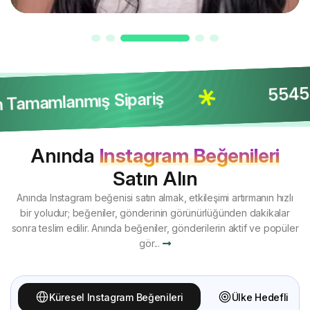
5545 A
Tamamlanmış Sipariş
Anında
Instagram Beğenileri
Satın Alın
Anında Instagram beğenisi satın almak, etkileşimi artırmanın hızlı
bir yoludur; beğeniler, gönderinin görünürlüğünden dakikalar
sonra teslim edilir. Anında beğeniler, gönderilerin aktif ve popüler
gör...
Küresel Instagram Beğenileri
Ülke Hedefli Ins