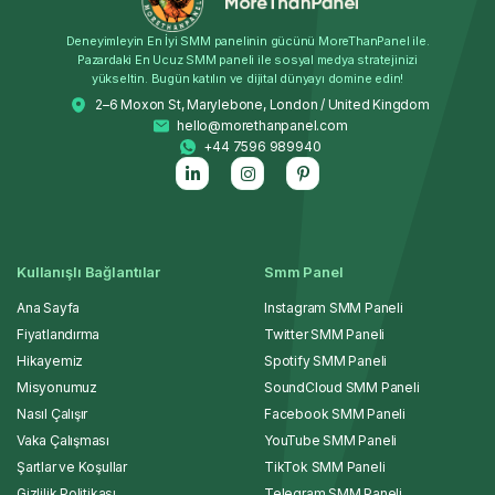
Deneyimleyin En İyi SMM panelinin gücünü MoreThanPanel ile.
Pazardaki En Ucuz SMM paneli ile sosyal medya stratejinizi
yükseltin. Bugün katılın ve dijital dünyayı domine edin!
2–6 Moxon St, Marylebone, London / United Kingdom
hello@morethanpanel.com
+44 7596 989940
Kullanışlı Bağlantılar
Smm Panel
Ana Sayfa
Instagram SMM Paneli
Fiyatlandırma
Twitter SMM Paneli
Hikayemiz
Spotify SMM Paneli
Misyonumuz
SoundCloud SMM Paneli
Nasıl Çalışır
Facebook SMM Paneli
Vaka Çalışması
YouTube SMM Paneli
Şartlar ve Koşullar
TikTok SMM Paneli
Gizlilik Politikası
Telegram SMM Paneli