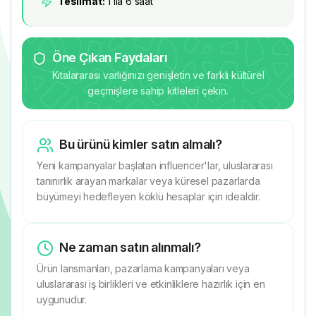
Teslimat:
1 ila 6 saat
Öne Çıkan Faydaları
Kıtalararası varlığınızı genişletin ve farklı kültürel
geçmişlere sahip kitleleri çekin.
Bu ürünü kimler satın almalı?
Yeni kampanyalar başlatan influencer'lar, uluslararası
tanınırlık arayan markalar veya küresel pazarlarda
büyümeyi hedefleyen köklü hesaplar için idealdir.
Ne zaman satın alınmalı?
Ürün lansmanları, pazarlama kampanyaları veya
uluslararası iş birlikleri ve etkinliklere hazırlık için en
uygunudur.