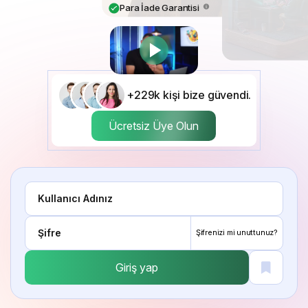
Para İade Garantisi
+229k kişi bize güvendi.
Ücretsiz Üye Olun
Şifrenizi mi unuttunuz?
Giriş yap