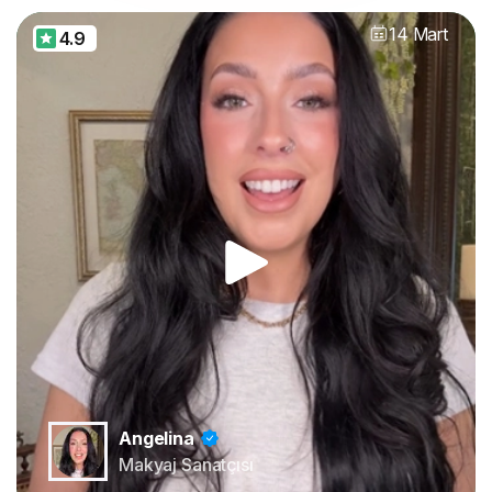
14 Mart
4.9
Angelina
Makyaj Sanatçısı