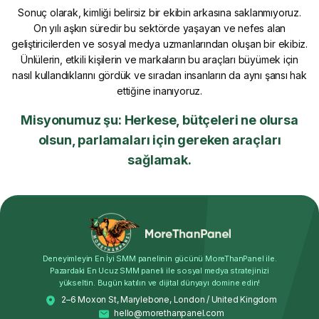
Sonuç olarak, kimliği belirsiz bir ekibin arkasına saklanmıyoruz.
On yılı aşkın süredir bu sektörde yaşayan ve nefes alan
geliştiricilerden ve sosyal medya uzmanlarından oluşan bir ekibiz.
Ünlülerin, etkili kişilerin ve markaların bu araçları büyümek için
nasıl kullandıklarını gördük ve sıradan insanların da aynı şansı hak
ettiğine inanıyoruz.
Misyonumuz şu: Herkese, bütçeleri ne olursa
olsun, parlamaları için gereken araçları
sağlamak.
Deneyimleyin En İyi SMM panelinin gücünü MoreThanPanel ile.
Pazardaki En Ucuz SMM paneli ile sosyal medya stratejinizi
yükseltin. Bugün katılın ve dijital dünyayı domine edin!
2–6 Moxon St, Marylebone, London / United Kingdom
hello@morethanpanel.com